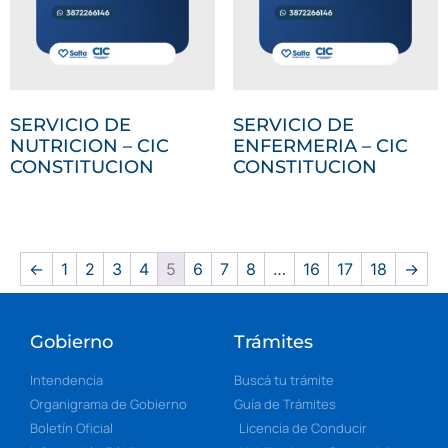
SERVICIO DE
SERVICIO DE
NUTRICION – CIC
ENFERMERIA – CIC
CONSTITUCION
CONSTITUCION
←
1
2
3
4
5
6
7
8
…
16
17
18
→
Gobierno
Trámites
Intendencia
Buscá tu trámite
Organigrama de Gobierno
Guía de Trámites
Boletín Oficial
Licencia de Conducir