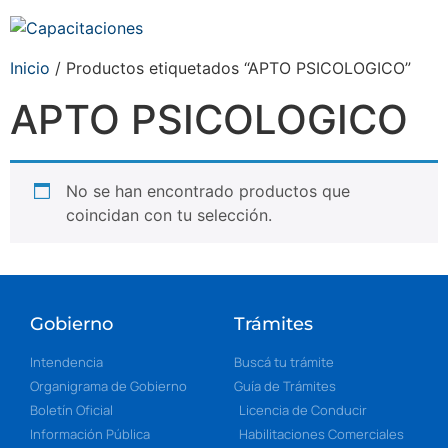
Inicio
/ Productos etiquetados “APTO PSICOLOGICO”
APTO PSICOLOGICO
No se han encontrado productos que
coincidan con tu selección.
Gobierno
Trámites
Intendencia
Buscá tu trámite
Organigrama de Gobierno
Guía de Trámites
Boletín Oficial
Licencia de Conducir
Información Pública
Habilitaciones Comerciales