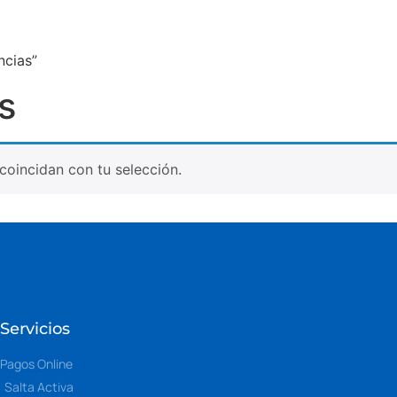
ncias”
s
oincidan con tu selección.
Servicios
Pagos Online
Salta Activa