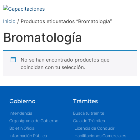
Inicio
/ Productos etiquetados “Bromatología”
Bromatología
No se han encontrado productos que
coincidan con tu selección.
Gobierno
Trámites
Intendencia
Buscá tu trámite
Organigrama de Gobierno
Guía de Trámites
Boletín Oficial
Licencia de Conducir
Información Pública
Habilitaciones Comerciales