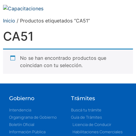
Inicio
/ Productos etiquetados “CA51”
CA51
No se han encontrado productos que
coincidan con tu selección.
Gobierno
Trámites
Intendencia
Buscá tu trámite
Organigrama de Gobierno
Guía de Trámites
Boletín Oficial
Licencia de Conducir
Información Pública
Habilitaciones Comerciales