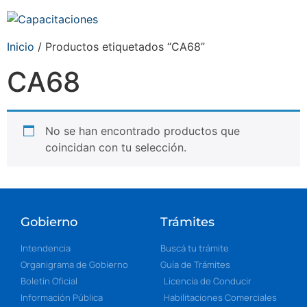
Inicio
/ Productos etiquetados “CA68”
CA68
No se han encontrado productos que
coincidan con tu selección.
Gobierno
Trámites
Intendencia
Buscá tu trámite
Organigrama de Gobierno
Guía de Trámites
Boletín Oficial
Licencia de Conducir
Información Pública
Habilitaciones Comerciales