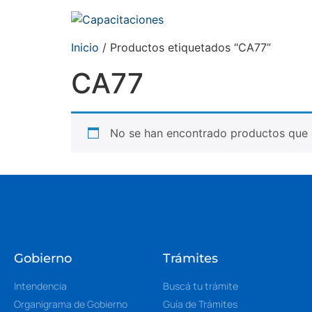
Inicio
/ Productos etiquetados “CA77”
CA77
No se han encontrado productos que c
Gobierno
Trámites
Intendencia
Buscá tu trámite
Organigrama de Gobierno
Guía de Trámites