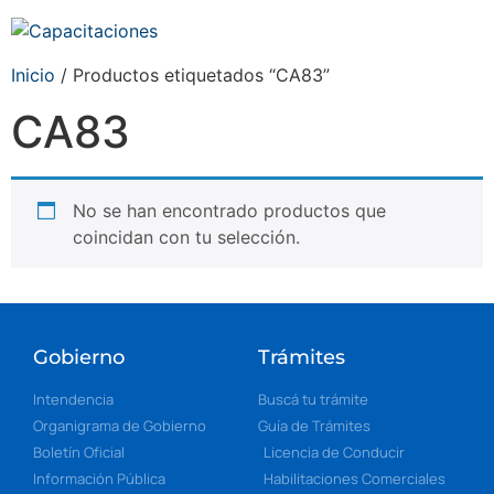
Inicio
/ Productos etiquetados “CA83”
CA83
No se han encontrado productos que
coincidan con tu selección.
Gobierno
Trámites
Intendencia
Buscá tu trámite
Organigrama de Gobierno
Guía de Trámites
Boletín Oficial
Licencia de Conducir
Información Pública
Habilitaciones Comerciales