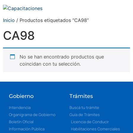
Inicio
/ Productos etiquetados “CA98”
CA98
No se han encontrado productos que
coincidan con tu selección.
Gobierno
Trámites
Intendencia
Buscá tu trámite
Organigrama de Gobierno
Guía de Trámites
Boletín Oficial
Licencia de Conducir
Información Pública
Habilitaciones Comerciales