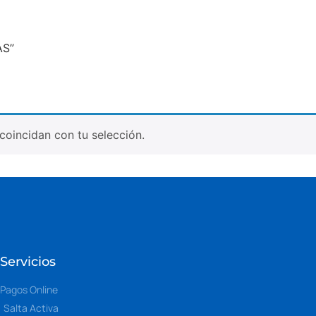
AS”
oincidan con tu selección.
Servicios
Pagos Online
Salta Activa