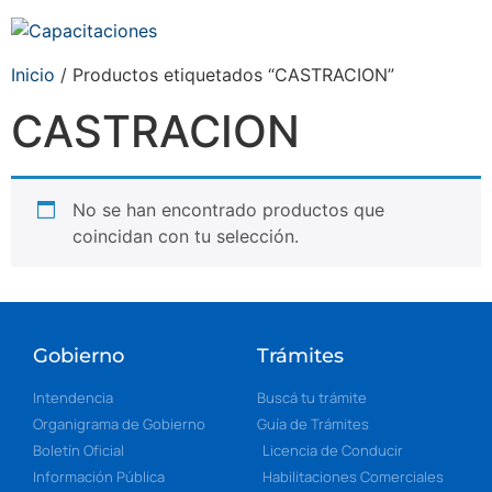
Inicio
/ Productos etiquetados “CASTRACION”
CASTRACION
No se han encontrado productos que
coincidan con tu selección.
Gobierno
Trámites
Intendencia
Buscá tu trámite
Organigrama de Gobierno
Guía de Trámites
Boletín Oficial
Licencia de Conducir
Información Pública
Habilitaciones Comerciales