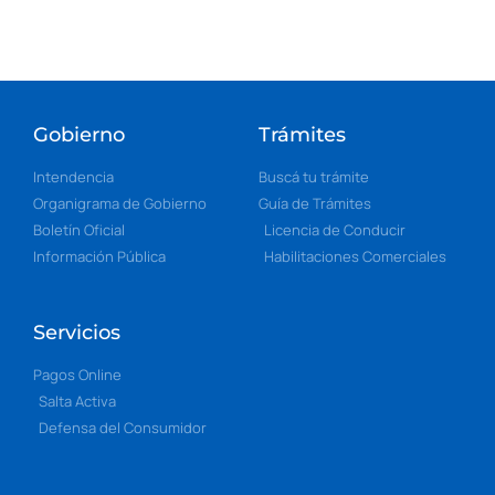
Gobierno
Trámites
Intendencia
Buscá tu trámite
Organigrama de Gobierno
Guía de Trámites
Boletín Oficial
Licencia de Conducir
Información Pública
Habilitaciones Comerciales
Servicios
Pagos Online
Salta Activa
Defensa del Consumidor