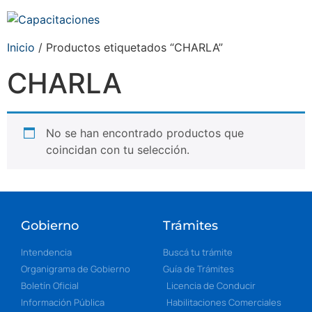
Inicio
/ Productos etiquetados “CHARLA”
CHARLA
No se han encontrado productos que
coincidan con tu selección.
Gobierno
Trámites
Intendencia
Buscá tu trámite
Organigrama de Gobierno
Guía de Trámites
Boletín Oficial
Licencia de Conducir
Información Pública
Habilitaciones Comerciales