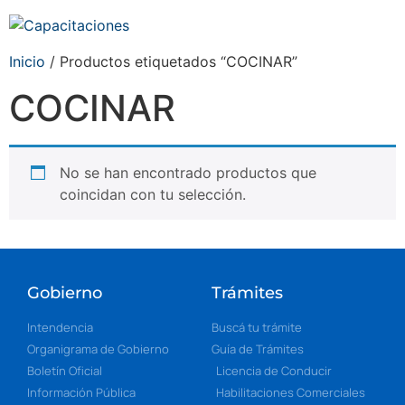
Inicio
/ Productos etiquetados “COCINAR”
COCINAR
No se han encontrado productos que
coincidan con tu selección.
Gobierno
Trámites
Intendencia
Buscá tu trámite
Organigrama de Gobierno
Guía de Trámites
Boletín Oficial
Licencia de Conducir
Información Pública
Habilitaciones Comerciales