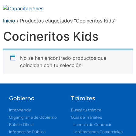
Inicio
/ Productos etiquetados “Cocineritos Kids”
Cocineritos Kids
No se han encontrado productos que
coincidan con tu selección.
Gobierno
Trámites
Intendencia
Buscá tu trámite
Organigrama de Gobierno
Guía de Trámites
Boletín Oficial
Licencia de Conducir
Información Pública
Habilitaciones Comerciales