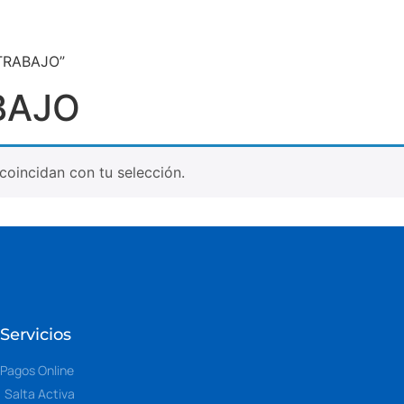
 TRABAJO”
BAJO
oincidan con tu selección.
Servicios
Pagos Online
Salta Activa