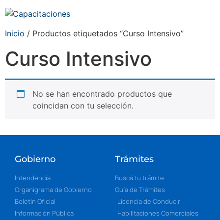
Inicio
/ Productos etiquetados “Curso Intensivo”
Curso Intensivo
No se han encontrado productos que
coincidan con tu selección.
Gobierno
Trámites
Intendencia
Buscá tu trámite
Organigrama de Gobierno
Guía de Trámites
Boletín Oficial
Licencia de Conducir
Información Pública
Habilitaciones Comerciales