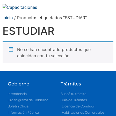
Inicio
/ Productos etiquetados “ESTUDIAR”
ESTUDIAR
No se han encontrado productos que
coincidan con tu selección.
Gobierno
Trámites
Intendencia
Buscá tu trámite
Organigrama de Gobierno
Guía de Trámites
Boletín Oficial
Licencia de Conducir
Información Pública
Habilitaciones Comerciales