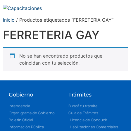
Inicio
/ Productos etiquetados “FERRETERIA GAY”
FERRETERIA GAY
No se han encontrado productos que
coincidan con tu selección.
Gobierno
Trámites
Intendencia
Buscá tu trámite
Organigrama de Gobierno
Guía de Trámites
Boletín Oficial
Licencia de Conducir
Información Pública
Habilitaciones Comerciales