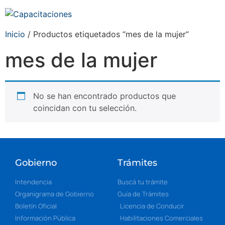
Inicio
/ Productos etiquetados “mes de la mujer”
mes de la mujer
No se han encontrado productos que
coincidan con tu selección.
Gobierno
Trámites
Intendencia
Buscá tu trámite
Organigrama de Gobierno
Guía de Trámites
Boletín Oficial
Licencia de Conducir
Información Pública
Habilitaciones Comerciales