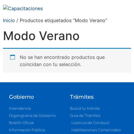
Inicio
/ Productos etiquetados “Modo Verano”
Modo Verano
No se han encontrado productos que
coincidan con tu selección.
Gobierno
Trámites
Intendencia
Buscá tu trámite
Organigrama de Gobierno
Guía de Trámites
Boletín Oficial
Licencia de Conducir
Información Pública
Habilitaciones Comerciales