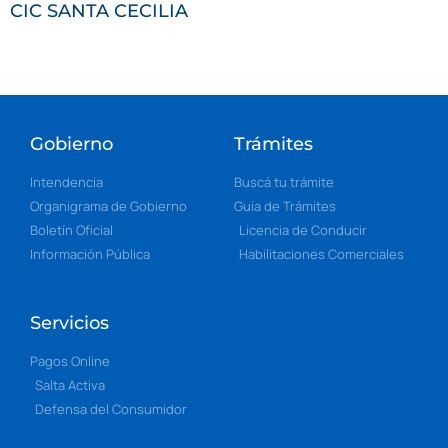
CIC SANTA CECILIA
Gobierno
Trámites
Intendencia
Buscá tu trámite
Organigrama de Gobierno
Guía de Trámites
Boletín Oficial
Licencia de Conducir
Información Pública
Habilitaciones Comerciales
Servicios
Pagos Online
Salta Activa
Defensa del Consumidor