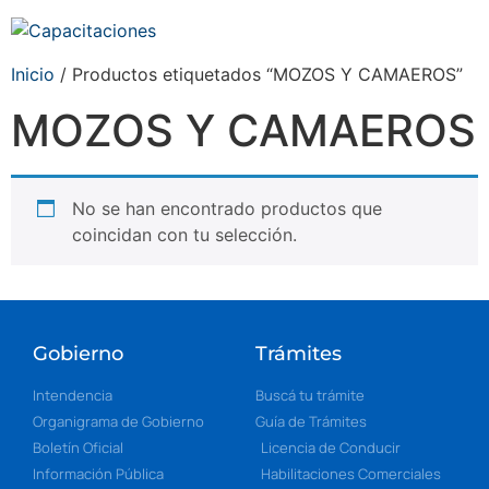
Inicio
/ Productos etiquetados “MOZOS Y CAMAEROS”
MOZOS Y CAMAEROS
No se han encontrado productos que
coincidan con tu selección.
Gobierno
Trámites
Intendencia
Buscá tu trámite
Organigrama de Gobierno
Guía de Trámites
Boletín Oficial
Licencia de Conducir
Información Pública
Habilitaciones Comerciales