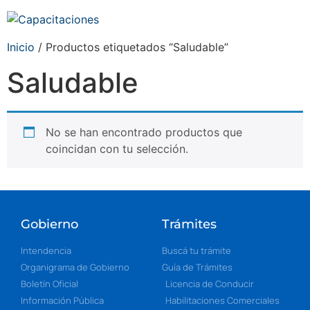
Inicio
/ Productos etiquetados “Saludable”
Saludable
No se han encontrado productos que
coincidan con tu selección.
Gobierno
Trámites
Intendencia
Buscá tu trámite
Organigrama de Gobierno
Guía de Trámites
Boletín Oficial
Licencia de Conducir
Información Pública
Habilitaciones Comerciales