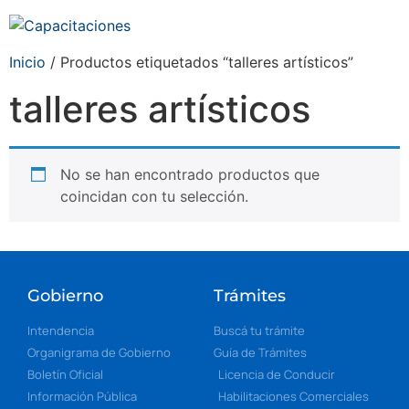
Inicio
/ Productos etiquetados “talleres artísticos”
talleres artísticos
No se han encontrado productos que
coincidan con tu selección.
Gobierno
Trámites
Intendencia
Buscá tu trámite
Organigrama de Gobierno
Guía de Trámites
Boletín Oficial
Licencia de Conducir
Información Pública
Habilitaciones Comerciales