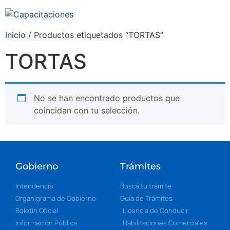
Inicio
/ Productos etiquetados “TORTAS”
TORTAS
No se han encontrado productos que
coincidan con tu selección.
Gobierno
Trámites
Intendencia
Buscá tu trámite
Organigrama de Gobierno
Guía de Trámites
Boletín Oficial
Licencia de Conducir
Información Pública
Habilitaciones Comerciales