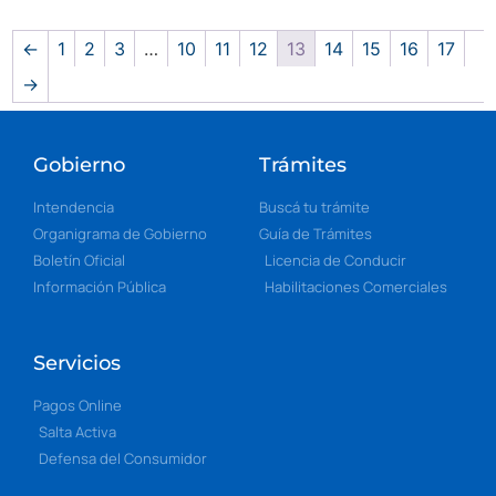
←
1
2
3
…
10
11
12
13
14
15
16
17
→
Gobierno
Trámites
Intendencia
Buscá tu trámite
Organigrama de Gobierno
Guía de Trámites
Boletín Oficial
Licencia de Conducir
Información Pública
Habilitaciones Comerciales
Servicios
Pagos Online
Salta Activa
Defensa del Consumidor