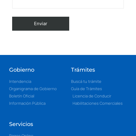
Gobierno
Trámites
Intendencia
Buscá tu trámite
Organigrama de Gobierno
Guía de Trámites
Boletín Oficial
Licencia de Conducir
Información Pública
Habilitaciones Comerciales
Servicios
Pagos Online