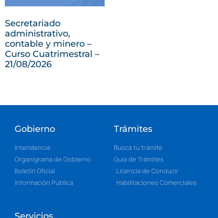
Secretariado
administrativo,
contable y minero –
Curso Cuatrimestral –
21/08/2026
Gobierno
Trámites
Intendencia
Buscá tu trámite
Organigrama de Gobierno
Guía de Trámites
Boletín Oficial
Licencia de Conducir
Información Pública
Habilitaciones Comerciales
Servicios