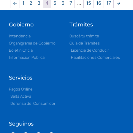
←
1
2
3
4
5
6
7
…
15
16
17
→
Gobierno
Trámites
Intendencia
Buscá tu trámite
Organigrama de Gobierno
Guía de Trámites
Boletín Oficial
Licencia de Conducir
Información Pública
Habilitaciones Comerciales
Servicios
Pagos Online
Salta Activa
Defensa del Consumidor
Seguinos