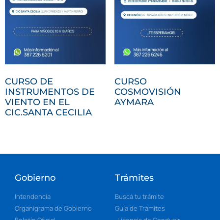
CURSO DE
CURSO
INSTRUMENTOS DE
COSMOVISIÓN
VIENTO EN EL
AYMARA
CIC.SANTA CECILIA
Gobierno
Trámites
Intendencia
Buscá tu trámite
Organigrama de Gobierno
Guía de Trámites
Boletín Oficial
Licencia de Conducir