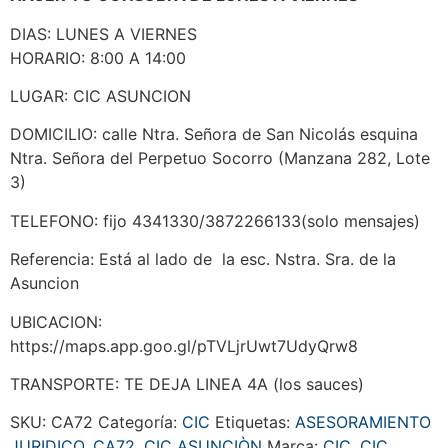
DIAS: LUNES A VIERNES
HORARIO: 8:00 A 14:00
LUGAR: CIC ASUNCION
DOMICILIO: calle Ntra. Señora de San Nicolás esquina
Ntra. Señora del Perpetuo Socorro (Manzana 282, Lote
3)
TELEFONO: fijo 4341330/3872266133(solo mensajes)
Referencia: Está al lado de la esc. Nstra. Sra. de la
Asuncion
UBICACION:
https://maps.app.goo.gl/pTVLjrUwt7UdyQrw8
TRANSPORTE: TE DEJA LINEA 4A (los sauces)
SKU:
CA72
Categoría:
CIC
Etiquetas:
ASESORAMIENTO
JURIDICO
,
CA72
,
CIC ASUNCIÒN
Marca:
CIC
,
CIC