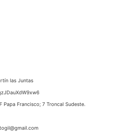
tín las Juntas
nmqzJDauXdW9xw6
F Papa Francisco; 7 Troncal Sudeste.
itogil@gmail.com