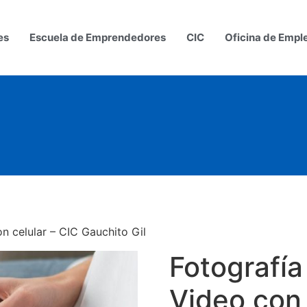
es
Escuela de Emprendedores
CIC
Oficina de Empl
n celular – CIC Gauchito Gil
Fotografía
Video con 