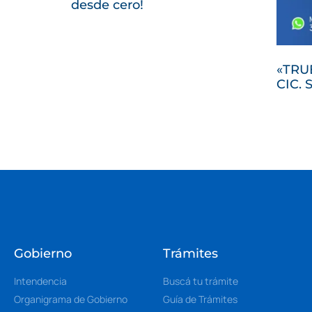
desde cero!
«TRU
CIC. 
Gobierno
Trámites
Intendencia
Buscá tu trámite
Organigrama de Gobierno
Guía de Trámites