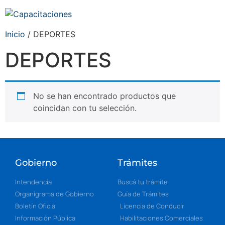
Inicio
/ DEPORTES
DEPORTES
No se han encontrado productos que
coincidan con tu selección.
Gobierno
Trámites
Intendencia
Buscá tu trámite
Organigrama de Gobierno
Guía de Trámites
Boletín Oficial
Licencia de Conducir
Información Pública
Habilitaciones Comerciales