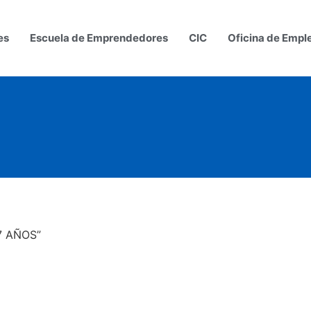
es
Escuela de Emprendedores
CIC
Oficina de Empl
7 AÑOS”