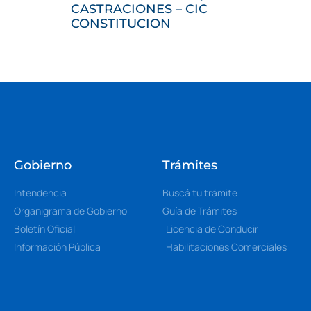
CASTRACIONES – CIC
CONSTITUCION
Gobierno
Trámites
Intendencia
Buscá tu trámite
Organigrama de Gobierno
Guía de Trámites
Boletín Oficial
Licencia de Conducir
Información Pública
Habilitaciones Comerciales