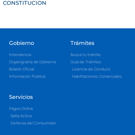
CONSTITUCION
Gobierno
Trámites
Intendencia
Buscá tu trámite
Organigrama de Gobierno
Guía de Trámites
Boletín Oficial
Licencia de Conducir
Información Pública
Habilitaciones Comerciales
Servicios
Pagos Online
Salta Activa
Defensa del Consumidor