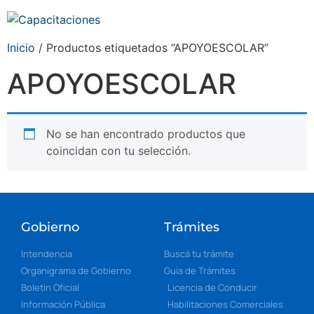
Inicio
/ Productos etiquetados “APOYOESCOLAR”
APOYOESCOLAR
No se han encontrado productos que
coincidan con tu selección.
Gobierno
Trámites
Intendencia
Buscá tu trámite
Organigrama de Gobierno
Guía de Trámites
Boletín Oficial
Licencia de Conducir
Información Pública
Habilitaciones Comerciales