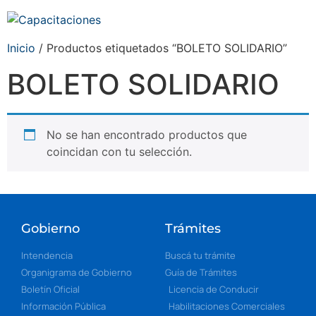
Inicio
/ Productos etiquetados “BOLETO SOLIDARIO”
BOLETO SOLIDARIO
No se han encontrado productos que
coincidan con tu selección.
Gobierno
Trámites
Intendencia
Buscá tu trámite
Organigrama de Gobierno
Guía de Trámites
Boletín Oficial
Licencia de Conducir
Información Pública
Habilitaciones Comerciales