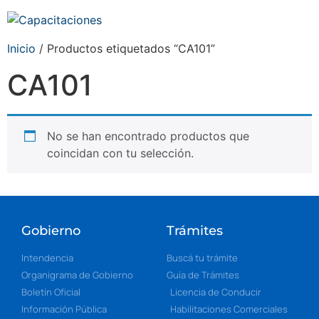
Inicio
/ Productos etiquetados “CA101”
CA101
No se han encontrado productos que
coincidan con tu selección.
Gobierno
Trámites
Intendencia
Buscá tu trámite
Organigrama de Gobierno
Guía de Trámites
Boletín Oficial
Licencia de Conducir
Información Pública
Habilitaciones Comerciales