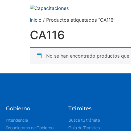
Inicio
/ Productos etiquetados “CA116”
CA116
No se han encontrado productos que c
Gobierno
Trámites
Intendencia
Buscá tu trámite
Organigrama de Gobierno
Guía de Trámites