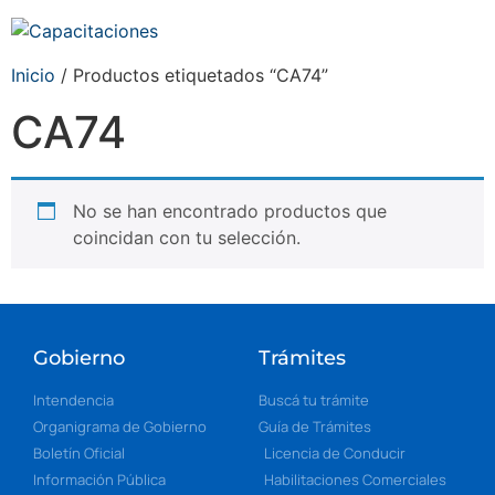
Inicio
/ Productos etiquetados “CA74”
CA74
No se han encontrado productos que
coincidan con tu selección.
Gobierno
Trámites
Intendencia
Buscá tu trámite
Organigrama de Gobierno
Guía de Trámites
Boletín Oficial
Licencia de Conducir
Información Pública
Habilitaciones Comerciales