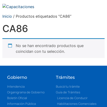
Inicio
/ Productos etiquetados “CA86”
CA86
No se han encontrado productos que
coincidan con tu selección.
Gobierno
Trámites
Intendencia
Buscá tu trámite
Organigrama de Gobierno
Guía de Trámites
Boletín Oficial
Licencia de Conducir
Información Pública
Habilitaciones Comerciales