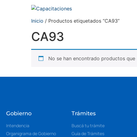
Inicio
/ Productos etiquetados “CA93”
CA93
No se han encontrado productos que c
Gobierno
Trámites
Intendencia
Buscá tu trámite
Organigrama de Gobierno
Guía de Trámites