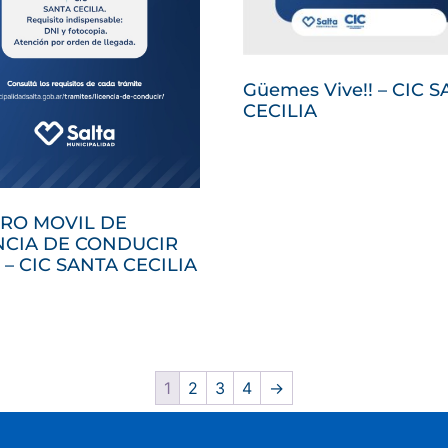
Güemes Vive!! – CIC 
CECILIA
RO MOVIL DE
NCIA DE CONDUCIR
 – CIC SANTA CECILIA
1
2
3
4
→