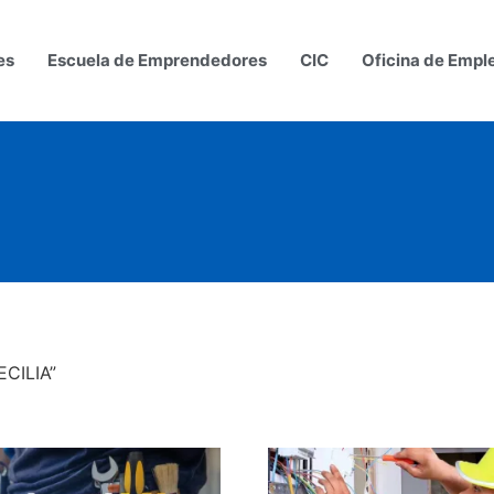
es
Escuela de Emprendedores
CIC
Oficina de Empl
ECILIA”