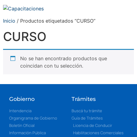
Inicio
/ Productos etiquetados “CURSO”
CURSO
No se han encontrado productos que
coincidan con tu selección.
Gobierno
Trámites
Intendencia
Buscá tu trámite
Organigrama de Gobierno
Guía de Trámites
Boletín Oficial
Licencia de Conducir
Información Pública
Habilitaciones Comerciales