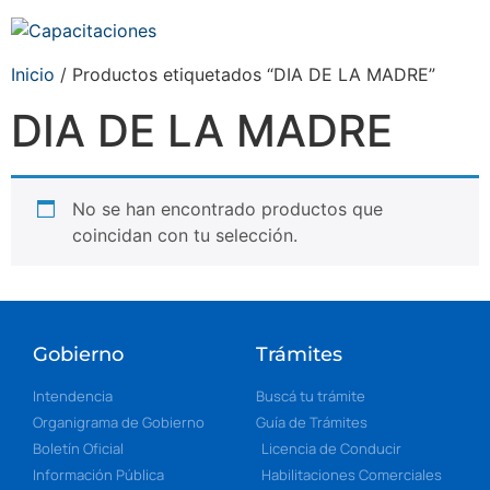
Inicio
/ Productos etiquetados “DIA DE LA MADRE”
DIA DE LA MADRE
No se han encontrado productos que
coincidan con tu selección.
Gobierno
Trámites
Intendencia
Buscá tu trámite
Organigrama de Gobierno
Guía de Trámites
Boletín Oficial
Licencia de Conducir
Información Pública
Habilitaciones Comerciales