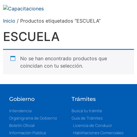
Inicio
/ Productos etiquetados “ESCUELA”
ESCUELA
No se han encontrado productos que
coincidan con tu selección.
Gobierno
Trámites
Intendencia
Buscá tu trámite
Organigrama de Gobierno
Guía de Trámites
Boletín Oficial
Licencia de Conducir
Información Pública
Habilitaciones Comerciales