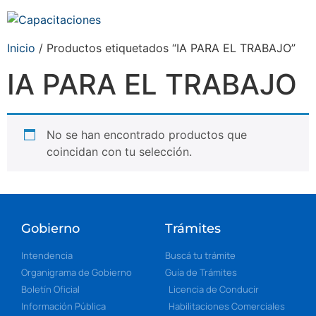
Inicio
/ Productos etiquetados “IA PARA EL TRABAJO”
IA PARA EL TRABAJO
No se han encontrado productos que
coincidan con tu selección.
Gobierno
Trámites
Intendencia
Buscá tu trámite
Organigrama de Gobierno
Guía de Trámites
Boletín Oficial
Licencia de Conducir
Información Pública
Habilitaciones Comerciales