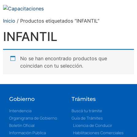
Inicio
/ Productos etiquetados “INFANTIL”
INFANTIL
No se han encontrado productos que
coincidan con tu selección.
Gobierno
Trámites
Intendencia
Buscá tu trámite
Organigrama de Gobierno
Guía de Trámites
Boletín Oficial
Licencia de Conducir
Información Pública
Habilitaciones Comerciales