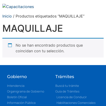
Inicio
/ Productos etiquetados “MAQUILLAJE”
MAQUILLAJE
No se han encontrado productos que
coincidan con tu selección.
Gobierno
Trámites
Intendencia
Buscá tu trámite
Organigrama de Gobierno
Guía de Trámites
Boletín Oficial
Licencia de Conducir
Información Pública
Habilitaciones Comerciales